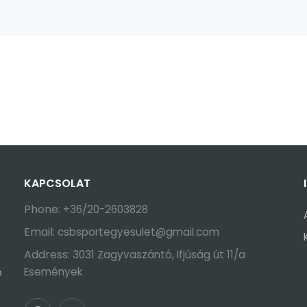
KAPCSOLAT
Phone:
+36/20-2603828
Email:
csbsportegyesulet@gmail.com
Address:
3031 Zagyvaszántó, Ifjúság út 11/a
Események
e