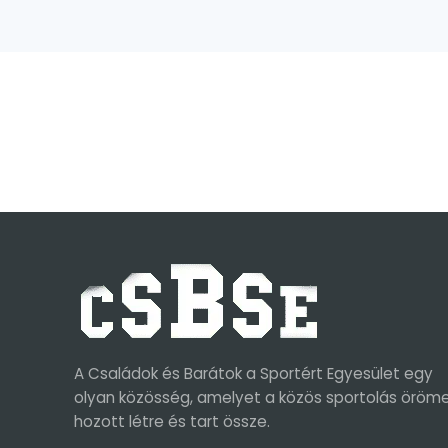
A Családok és Barátok a Sportért Egyesület egy
olyan közösség, amelyet a közös sportolás öröm
hozott létre és tart össze.