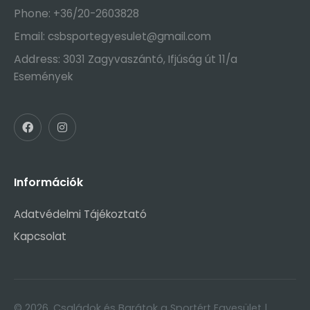
Phone:
+36/20-2603828
Email:
csbsportegyesulet@gmail.com
Address:
3031 Zagyvaszántó, Ifjúság út 11/a
Események
Információk
Adatvédelmi Tájékoztató
Kapcsolat
© 2026, Családok és Barátok a Sportért Egyesület |