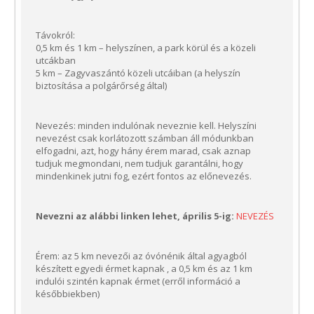
Távokról:
0,5 km és 1 km – helyszínen, a park körül és a közeli
utcákban
5 km – Zagyvaszántó közeli utcáiban (a helyszín
biztosítása a polgárőrség által)
Nevezés: minden indulónak neveznie kell. Helyszíni
nevezést csak korlátozott számban áll módunkban
elfogadni, azt, hogy hány érem marad, csak aznap
tudjuk megmondani, nem tudjuk garantálni, hogy
mindenkinek jutni fog, ezért fontos az előnevezés.
Nevezni az alábbi linken lehet, április 5-ig:
NEVEZÉS
Érem: az 5 km nevezői az óvónénik által agyagból
készített egyedi érmet kapnak , a 0,5 km és az 1 km
indulói szintén kapnak érmet (erről információ a
későbbiekben)