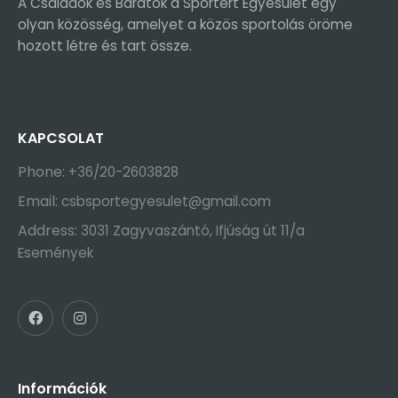
A Családok és Barátok a Sportért Egyesület egy
olyan közösség, amelyet a közös sportolás öröme
hozott létre és tart össze.
KAPCSOLAT
Phone:
+36/20-2603828
Email:
csbsportegyesulet@gmail.com
Address:
3031 Zagyvaszántó, Ifjúság út 11/a
Események
Információk