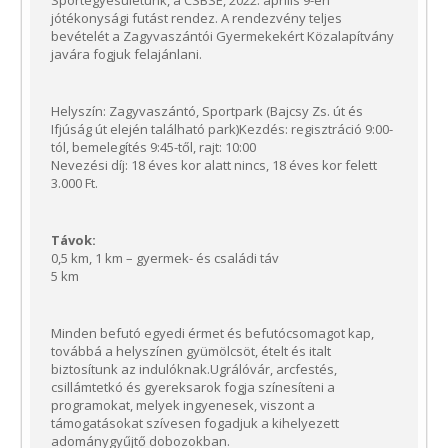
jótékonysági futást rendez. A rendezvény teljes
bevételét a Zagyvaszántói Gyermekekért Közalapítvány
javára fogjuk felajánlani.
Helyszín: Zagyvaszántó, Sportpark (Bajcsy Zs. út és
Ifjúság út elején található park)Kezdés: regisztráció 9:00-
tól, bemelegítés 9:45-től, rajt: 10:00
Nevezési díj: 18 éves kor alatt nincs, 18 éves kor felett
3.000 Ft.
Távok:
0,5 km, 1 km – gyermek- és családi táv
5 km
Minden befutó egyedi érmet és befutócsomagot kap,
továbbá a helyszínen gyümölcsöt, ételt és italt
biztosítunk az indulóknak.Ugrálóvár, arcfestés,
csillámtetkó és gyereksarok fogja színesíteni a
programokat, melyek ingyenesek, viszont a
támogatásokat szívesen fogadjuk a kihelyezett
adománygyűjtő dobozokban.